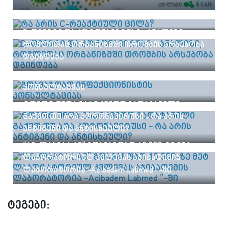
რა არის C-რეაქტიული ცილა?
D-დიმერი და კორონავირუსი - ანალიზი,
რომლითაც ორგანიზმში თრომბის არსებობა
დგინდება
გთავაზობთ ინფექციონისტის
კონსულტაციას
როგორ უნდა გაარკვიოთ გადატანილი
გაქვთ თუ არა კორონავირუსი - რა არის
ანტიგენი და ანტისხეული?
“აი-ლაბი I-LAB” გთავაზობთ 40 000-ზე მეტ
ლაბორატორიულ კვლევას აჯიბადემის
ლაბორატორია -Acibadem Labmed ”-ში
ტეგები: