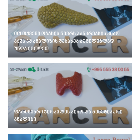
თუ თქვენი ოჯახის წევრს პანკრეასის კიბო
აქვს ამ ანალიზის შესახებ აუცილებლად
უნდა იცოდეთ
ფარისებრი ჯირკვლის კიბო და გენეტიკური
ანალიზი