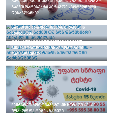
გადაამოწმეთ სიმპტომები და გაიგეთ ხომ არ
გაქვთ ფარისებრი ჯირკვლის ჰორმონული
დისბალანსი?
მხოლოდ 35 ლარად შეგიძლიათ გაარკვიოთ
გაქვთ თუ არა ფარისებრი ჯირკვლის
პრობლემა
თუ საზღვარგარეთ მიემგზავრებით -
გთავაზობთ PCR ტესტს აეროპორტში
წარსადგენად
ჩაიტარეთ კორონავირუსის სწრაფი ტესტი
უფასოდ და რიგის გარეშე