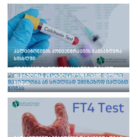
კალციტონინის კონცენტრაციის განსაზღვრა
სისხლში
თუ უჩივით დაღლილობას, ხშირად გაქვთ
შეკრულობა ან სრულიად უმიზეზოდ იკლებთ
წონას