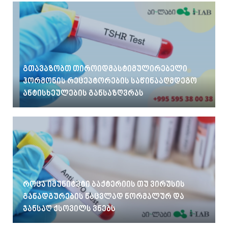
გთავაზობთ თიროიდმასტიმულირებელი
ჰორმონის რეცეპტორების საწინააღმდეგო
ანტისხეულების განსაზღვრას
როცა იმუნიტეტი ბაქტერიის თუ ვირუსის
განადგურების ნაცვლად ნორმალურ და
ჯანსაღ ქსოვილს ვნებს