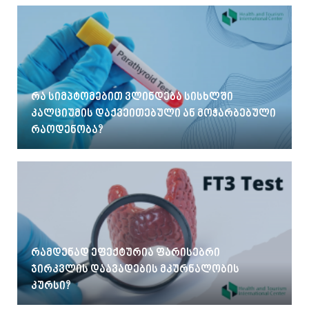
რა სიმპტომებით ვლინდება სისხლში
კალციუმის დაქვეითებული ან მოჭარბებული
რაოდენობა?
რამდენად ეფექტურია ფარისებრი
ჯირკვლის დაავადების მკურნალობის
კურსი?