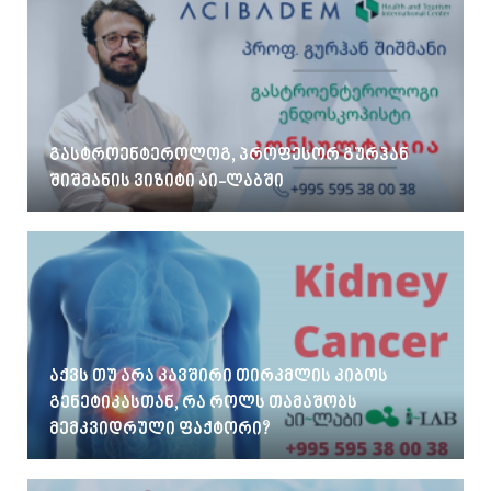
გასტროენტეროლოგ, პროფესორ გურჰან
შიშმანის ვიზიტი აი-ლაბში
აქვს თუ არა კავშირი თირკმლის კიბოს
გენეტიკასთან, რა როლს თამაშობს
მემკვიდრული ფაქტორი?