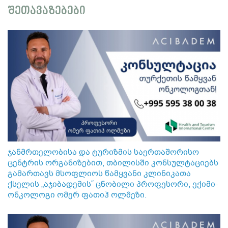
შეთავაზებები
ჯანმრთელობისა და ტურიზმის საერთაშორისო
ცენტრის ორგანიზებით, თბილისში კონსულტაციებს
გამართავს მსოფლიოს წამყვანი კლინიკათა
ქსელის „აჯიბადემის“ ცნობილი პროფესორი, ექიმი-
ონკოლოგი ომერ ფათიჰ ოლმეზი.