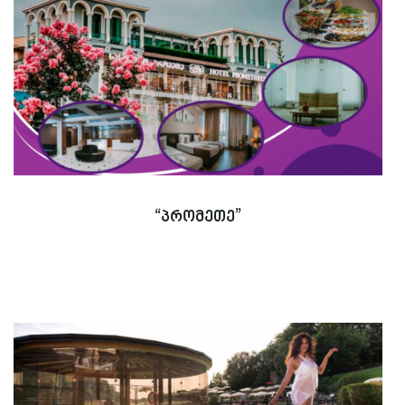
“პრომეთე”