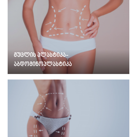
მუცლის პლასტიკა-
აბდომინოპლასტიკა