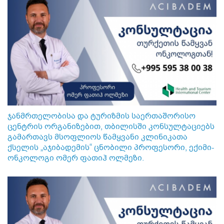
ჯანმრთელობისა და ტურიზმის საერთაშორისო
ცენტრის ორგანიზებით, თბილისში კონსულტაციებს
გამართავს მსოფლიოს წამყვანი კლინიკათა
ქსელის „აჯიბადემის“ ცნობილი პროფესორი, ექიმი-
ონკოლოგი ომერ ფათიჰ ოლმეზი.