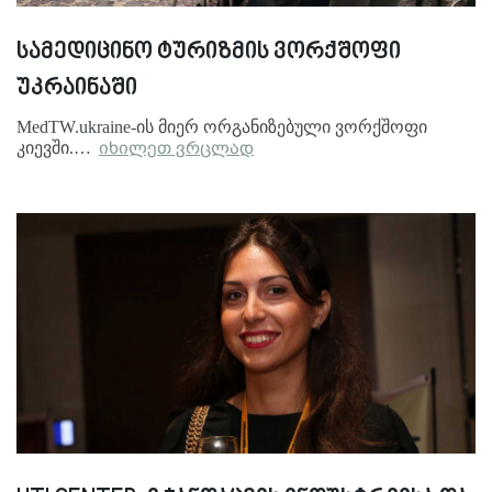
სამედიცინო ტურიზმის ვორქშოფი
უკრაინაში
MedTW.ukraine-ის მიერ ორგანიზებული ვორქშოფი
კიევში.…
იხილეთ ვრცლად