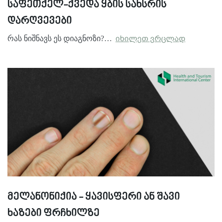
საფეთქელ-ქვედა ყბის სახსრის
დარღვევები
რას ნიშნავს ეს დიაგნოზი?…
იხილეთ ვრცლად
მელანონიქია - ყავისფერი ან შავი
ხაზები ფრჩხილზე