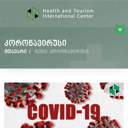
კორონავირუსი
მთავარი
/
ტეგი: კორონავირუსი
კორონავირუსი