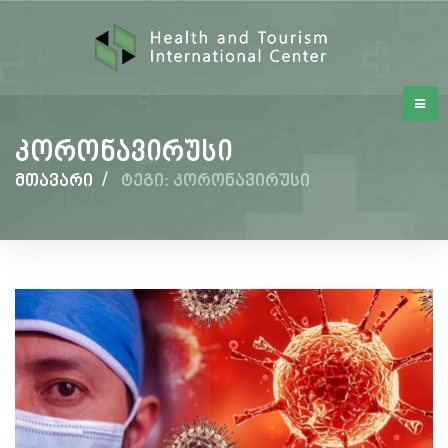
კორონავირუსი
მთავარი
/
ტეგი: კორონავირუსი
კორონავირუსი