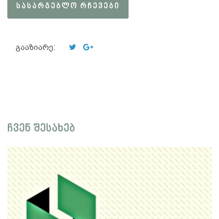
ᲡᲐᲡᲐᲠᲒᲔᲑᲚᲝ ᲠᲩᲔᲕᲔᲑᲘ
გააზიარე:
ჩვენ შესახებ