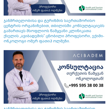
ჯანმრთელობისა და ტურიზმის საერთაშორისო
ცენტრის ორგანიზებით, თბილისში კონსულტაციებს
გამართავს მსოფლიოს წამყვანი კლინიკათა
ქსელის „აჯიბადემის“ ცნობილი პროფესორი, ექიმი-
ონკოლოგი ომერ ფათიჰ ოლმეზი.
ჯანმრთელობისა და ტურიზმის საერთაშორისო