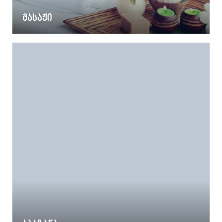
მასაჟი