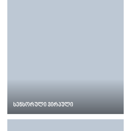
სენსორული ვირპული