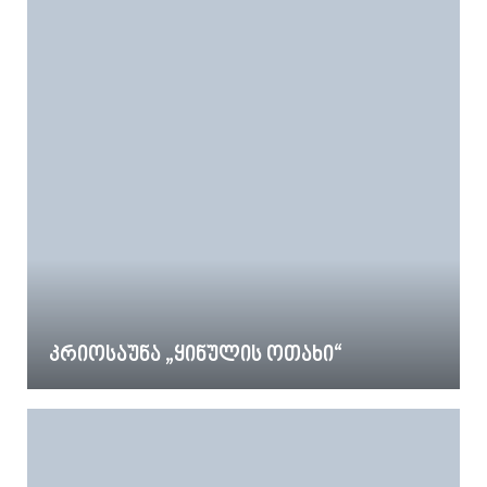
კრიოსაუნა „ყინულის ოთახი“