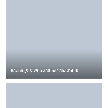
საუნს „ლუდის კათხა“ ჯაკუზით