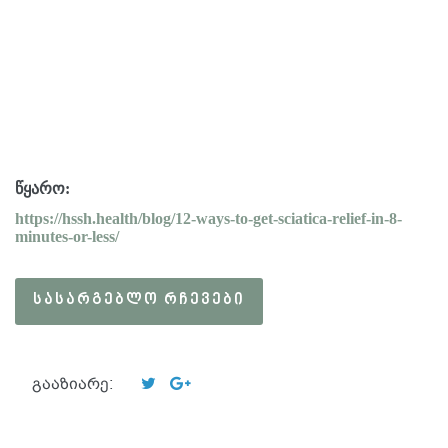
წყარო
:
https://hssh.health/blog/12-ways-to-get-sciatica-relief-in-8-
minutes-or-less/
ᲡᲐᲡᲐᲠᲒᲔᲑᲚᲝ ᲠᲩᲔᲕᲔᲑᲘ
გააზიარე: