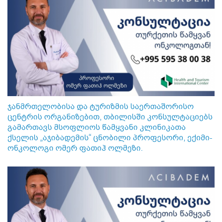
ჯანმრთელობისა და ტურიზმის საერთაშორისო
ცენტრის ორგანიზებით, თბილისში კონსულტაციებს
გამართავს მსოფლიოს წამყვანი კლინიკათა
ქსელის „აჯიბადემის“ ცნობილი პროფესორი, ექიმი-
ონკოლოგი ომერ ფათიჰ ოლმეზი.