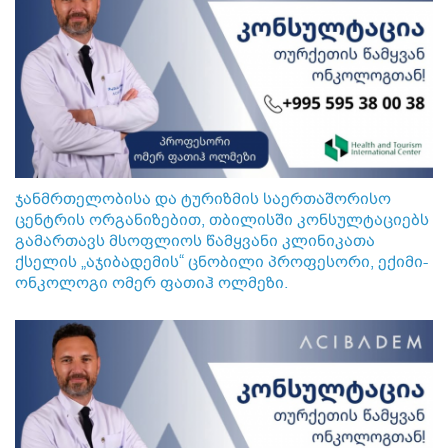
ჯანმრთელობისა და ტურიზმის საერთაშორისო
ცენტრის ორგანიზებით, თბილისში კონსულტაციებს
გამართავს მსოფლიოს წამყვანი კლინიკათა
ქსელის „აჯიბადემის“ ცნობილი პროფესორი, ექიმი-
ონკოლოგი ომერ ფათიჰ ოლმეზი.