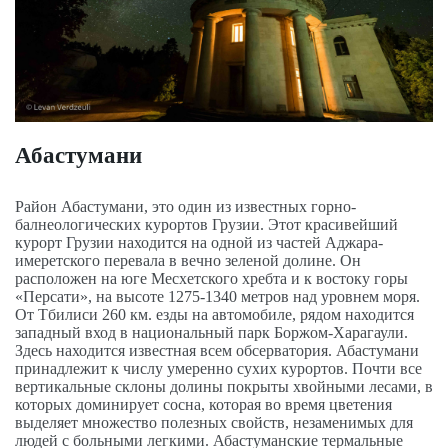
Абастумани
Район Абастумани, это один из известных горно-
балнеологических курортов Грузии. Этот красивейший
курорт Грузии находится на одной из частей Аджара-
имеретского перевала в вечно зеленой долине. Он
расположен на юге Месхетского хребта и к востоку горы
«Персати», на высоте 1275-1340 метров над уровнем моря.
От Тбилиси 260 км. езды на автомобиле, рядом находится
западный вход в национальный парк Боржом-Харагаули.
Здесь находится известная всем обсерватория. Абастумани
принадлежит к числу умеренно сухих курортов. Почти все
вертикальные склоны долины покрыты хвойными лесами, в
которых доминирует сосна, которая во время цветения
выделяет множество полезных свойств, незаменимых для
людей с больными легкими. Абастуманские термальные