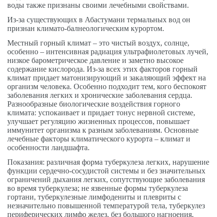
воды также признаны своими лечебными свойствами.
Из-за существующих в Абастумани термальных вод он
признан климато-балнеологическим курортом.
Местный горный климат – это чистый воздух, солнце,
особенно – интенсивная радиация ультрафиолетовых лучей,
низкое барометрическое давление и заметно высокое
содержание кислорода. Из-за всех этих факторов горный
климат придает матонизирующий и закаляющий эффект на
организм человека. Особенно подходит тем, кого беспокоят
заболевания легких и хронические заболевания сердца.
Разнообразные биологические воздействия горного
климата: успокаивает и придает тонус нервной системе,
улучшает регуляцию жизненных процессов, повышает
иммунитет организма к разным заболеваниям. Основные
лечебные факторы климатического курорта – климат и
особенности ландшафта.
Показания: различная форма туберкулеза легких, нарушение
функции сердечно-сосудистой системы и без значительных
ограничений дыхания легких, сопутствующие заболевания
во время туберкулеза; не язвенные формы туберкулеза
гортани, туберкулезные лимфодениты и плевриты с
незначительно повышенной температурой тела, туберкулез
периферических лимфо желез, без большого нагноения,