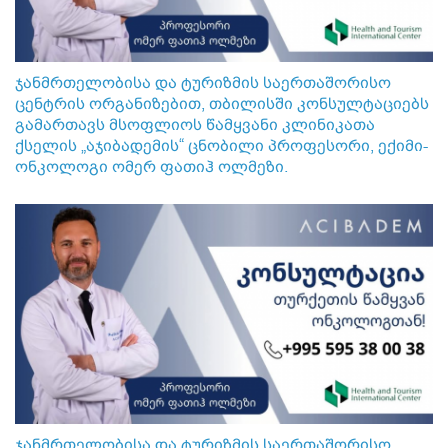
ჯანმრთელობისა და ტურიზმის საერთაშორისო
ცენტრის ორგანიზებით, თბილისში კონსულტაციებს
გამართავს მსოფლიოს წამყვანი კლინიკათა
ქსელის „აჯიბადემის“ ცნობილი პროფესორი, ექიმი-
ონკოლოგი ომერ ფათიჰ ოლმეზი.
ჯანმრთელობისა და ტურიზმის საერთაშორისო