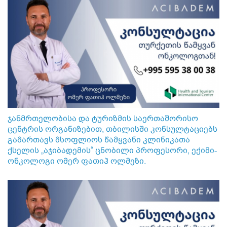
ჯანმრთელობისა და ტურიზმის საერთაშორისო
ცენტრის ორგანიზებით, თბილისში კონსულტაციებს
გამართავს მსოფლიოს წამყვანი კლინიკათა
ქსელის „აჯიბადემის“ ცნობილი პროფესორი, ექიმი-
ონკოლოგი ომერ ფათიჰ ოლმეზი.