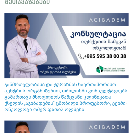
შეთავაზებები
ჯანმრთელობისა და ტურიზმის საერთაშორისო
ცენტრის ორგანიზებით, თბილისში კონსულტაციებს
გამართავს მსოფლიოს წამყვანი კლინიკათა
ქსელის „აჯიბადემის“ ცნობილი პროფესორი, ექიმი-
ონკოლოგი ომერ ფათიჰ ოლმეზი.