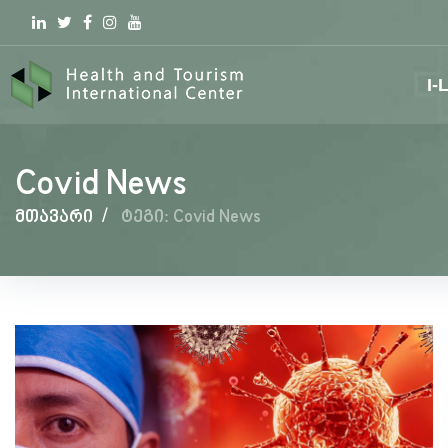
Linkedin
Twitter
Facebook
Instagram
youtube
I-
Covid News
მთავარი
/
ტეგი: Covid News
Covid
News