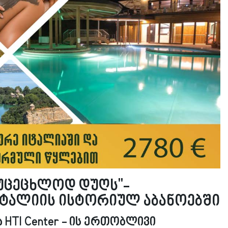
უცეცხლოდ დუღს''-
იტალიის ისტორიულ აბანოებში
და HTI Center - ის ერთობლივი