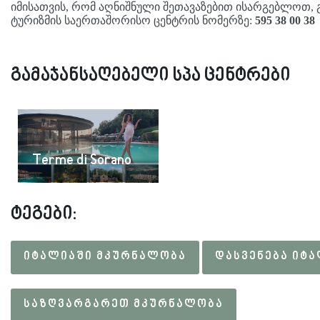
იმისათვის, რომ აღნიშნული შეთავაზებით ისარგებლოთ,
ტურიზმის საერთაშორისო ცენტრის ნომერზე:
595 38 00 38
გამაჯანსაღებელი სპა ცენტრები
Terme di Sorano
ტეგები:
ᲘᲢᲐᲚᲘᲐᲨᲘ ᲛᲙᲣᲠᲜᲐᲚᲝᲑᲐ
ᲓᲐᲡᲕᲔᲜᲔᲑᲐ ᲘᲢ
ᲡᲐᲖᲦᲕᲐᲠᲒᲐᲠᲔᲗ ᲛᲙᲣᲠᲜᲐᲚᲝᲑᲐ