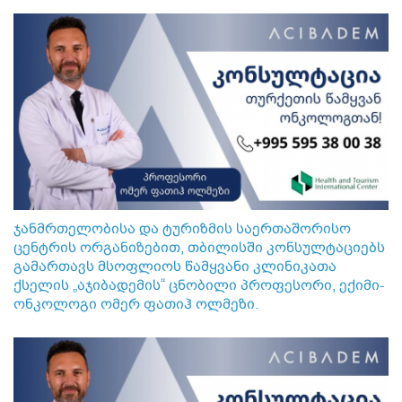
ჯანმრთელობისა და ტურიზმის საერთაშორისო
ცენტრის ორგანიზებით, თბილისში კონსულტაციებს
გამართავს მსოფლიოს წამყვანი კლინიკათა
ქსელის „აჯიბადემის“ ცნობილი პროფესორი, ექიმი-
ონკოლოგი ომერ ფათიჰ ოლმეზი.