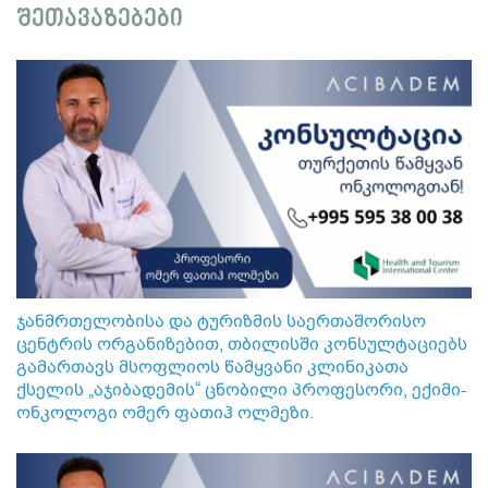
შეთავაზებები
ჯანმრთელობისა და ტურიზმის საერთაშორისო
ცენტრის ორგანიზებით, თბილისში კონსულტაციებს
გამართავს მსოფლიოს წამყვანი კლინიკათა
ქსელის „აჯიბადემის“ ცნობილი პროფესორი, ექიმი-
ონკოლოგი ომერ ფათიჰ ოლმეზი.