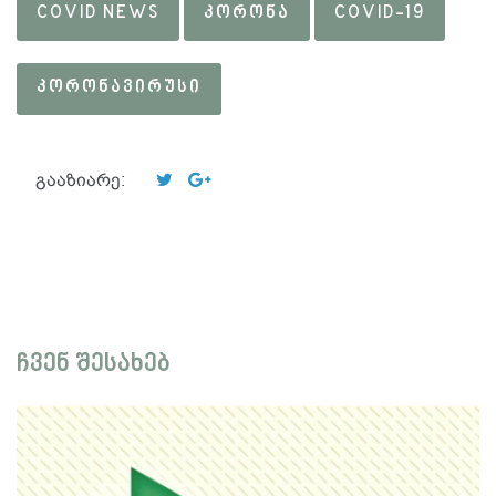
COVID NEWS
ᲙᲝᲠᲝᲜᲐ
COVID-19
ᲙᲝᲠᲝᲜᲐᲕᲘᲠᲣᲡᲘ
გააზიარე:
ჩვენ შესახებ