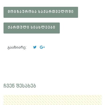
ᲛᲝᲒᲖᲐᲣᲠᲝᲑᲐ ᲡᲐᲥᲐᲠᲗᲕᲔᲚᲝᲨᲘ
ᲥᲐᲠᲗᲣᲚᲘ ᲡᲘᲐᲮᲚᲔᲔᲑᲘ
გააზიარე:
ჩვენ შესახებ