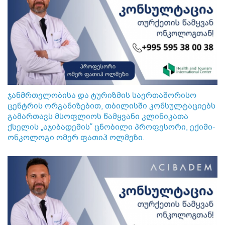
ჯანმრთელობისა და ტურიზმის საერთაშორისო
ცენტრის ორგანიზებით, თბილისში კონსულტაციებს
გამართავს მსოფლიოს წამყვანი კლინიკათა
ქსელის „აჯიბადემის“ ცნობილი პროფესორი, ექიმი-
ონკოლოგი ომერ ფათიჰ ოლმეზი.