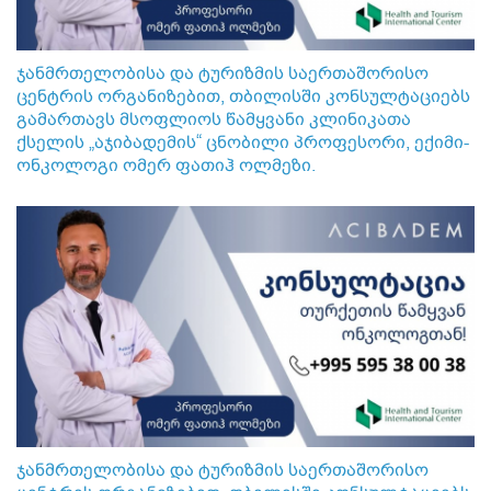
ჯანმრთელობისა და ტურიზმის საერთაშორისო
ცენტრის ორგანიზებით, თბილისში კონსულტაციებს
გამართავს მსოფლიოს წამყვანი კლინიკათა
ქსელის „აჯიბადემის“ ცნობილი პროფესორი, ექიმი-
ონკოლოგი ომერ ფათიჰ ოლმეზი.
ჯანმრთელობისა და ტურიზმის საერთაშორისო