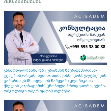
შეთავაზებები
ჯანმრთელობისა და ტურიზმის საერთაშორისო
ცენტრის ორგანიზებით, თბილისში კონსულტაციებს
გამართავს მსოფლიოს წამყვანი კლინიკათა
ქსელის „აჯიბადემის“ ცნობილი პროფესორი, ექიმი-
ონკოლოგი ომერ ფათიჰ ოლმეზი.