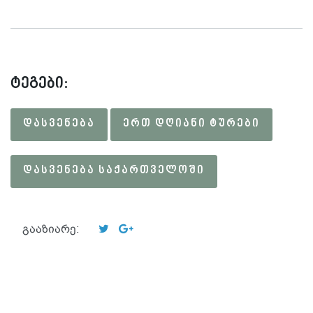
ტეგები:
ᲓᲐᲡᲕᲔᲜᲔᲑᲐ
ᲔᲠᲗ ᲓᲦᲘᲐᲜᲘ ᲢᲣᲠᲔᲑᲘ
ᲓᲐᲡᲕᲔᲜᲔᲑᲐ ᲡᲐᲥᲐᲠᲗᲕᲔᲚᲝᲨᲘ
გააზიარე: