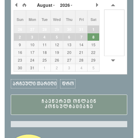
August
2026
Sun
Mon
Tue
Wed
Thu
Fri
Sat
26
27
28
29
30
31
1
2
3
4
5
6
7
8
9
10
11
12
13
14
15
16
17
18
19
20
21
22
23
24
25
26
27
28
29
30
31
1
2
3
4
5
ᲩᲐᲔᲬᲔᲠᲔᲗ ᲝᲜᲚᲐᲘᲜ
ᲙᲝᲜᲡᲣᲚᲢᲐᲪᲘᲐᲖᲔ