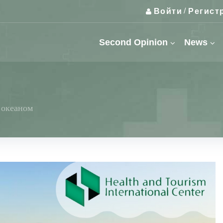
Войти
Регист
/
Second Opinion
News
с океаном