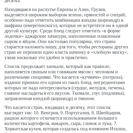
десятка.
Находящаяся на распутье Европы и Азии, Грузия,
выделяется широким выбором зелени, пряностей и специй,
особенно надо отметить комбинации киндзы (кориандр) и
шафрана (имеретинского), которые не встретятся ни в одной
другой культуре. Среди блюд следует отметить «в форме
лодочки» аджарские хачапури, наполненные плавленым
сыром и яйцом. Они настолько популярны, что страна
старается наложить нишу, для того, чтобы рестораны других
стран не переняли идею класть начинку в «хлебную миску»,
узнав насколько это удобно и практично.
Список продолжает хинкали, который как правило,
наполняется свиным или говяжьим мясом с чесноком и
различными специями. Что касается «кучмачи» (потроха),
издание приняло его одним из таких блюд, ингредиентами
которых не надо интересоваться (сердце, желудок, печень),
главное насладиться его вкусом. Ткемали, соус (подливка),
заправленная киндзой (кориандр) и тмином.
Что касается стран, входящих в десятку, этот список
выглядит так: 10. Венгрия, 9. Португалия, 8. Швейцария,
рацион которого отличается использованием большого
количества картофеля, макарон, сыра, сливок и лука, 7.
Хорватская кухня, которая создалась под влиянием Италии,