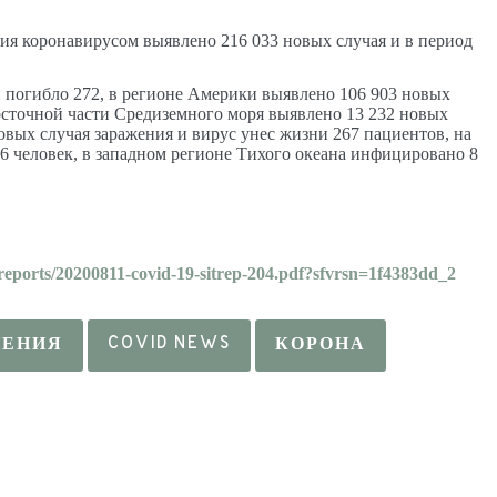
ия коронавирусом выявлено 216 033 новых случая и в период
и погибло 272, в регионе Америки выявлено 106 903 новых
восточной части Средиземного моря выявлено 13 232 новых
овых случая заражения и вирус унес жизни 267 пациентов, на
6 человек, в западном регионе Тихого океана инфицировано 8
-reports/20200811-covid-19-sitrep-204.pdf?sfvrsn=1f4383dd_2
НЕНИЯ
COVID NEWS
КОРОНА