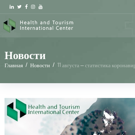
Linkedin
Twitter
Facebook
Instagram
youtube
Новости
Главная
/
Новости
/
11 августа – статистика коронави