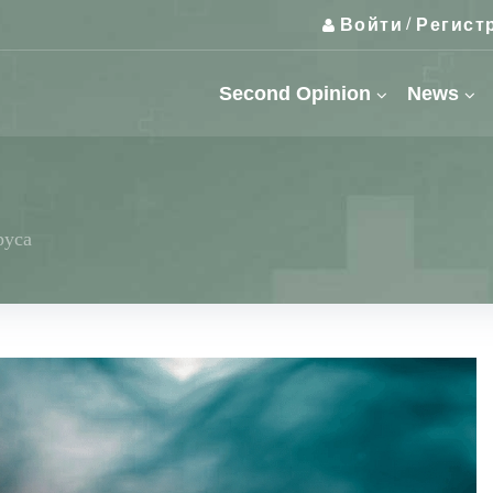
Войти
Регист
/
Second Opinion
News
руса