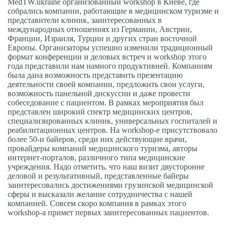
MedTW.ukraine организованный workshop в Киеве, где
собрались компании, работающие в медицинском туризме и
представители клиник, заинтересованных в
международных отношениях из Германии, Австрии,
Франции, Израиля, Турции и других стран восточной
Европы. Организаторы успешно изменили традиционный
формат конференции и деловых встреч и workshop этого
года представили нам намного продуктивней. Компаниям
была дана возможность представить презентацию
деятельности своей компании, предложить свои услуги,
возможность панельной дискуссии и даже провести
собеседование с пациентом. В рамках мероприятия был
представлен широкий спектр медицинских центров,
специализированных клиник, универсальных госпиталей и
реабилитационных центров. На workshop-е присутствовало
более 50-и байеров, среди них действующие врачи,
провайдеры компаний медицинского туризма, авторы
интернет-порталов, различного типа медицинские
учреждения. Надо отметить, что наш визит двусторонне
деловой и результативный, представленные байеры
заинтересовались достижениями грузинской медицинской
сферы и высказали желание сотрудничества с нашей
компанией. Совсем скоро компания в рамках этого
workshop-а примет первых заинтересованных пациентов.