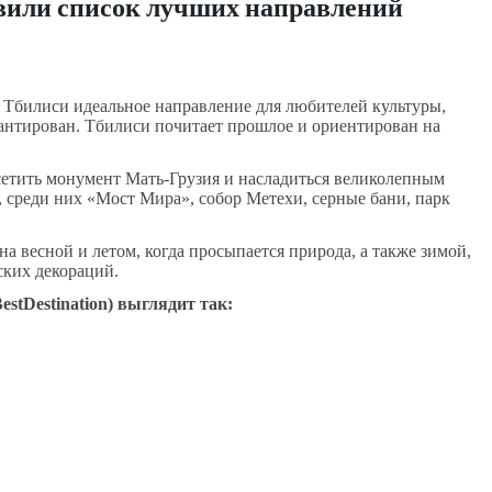
авили список лучших направлений
о. Тбилиси идеальное направление для любителей культуры,
нтирован. Тбилиси почитает прошлое и ориентирован на
осетить монумент Мать-Грузия и насладиться великолепным
 среди них «Мост Мира», собор Метехи, серные бани, парк
на весной и летом, когда просыпается природа, а также зимой,
ских декораций.
est
Destination
) выглядит так: