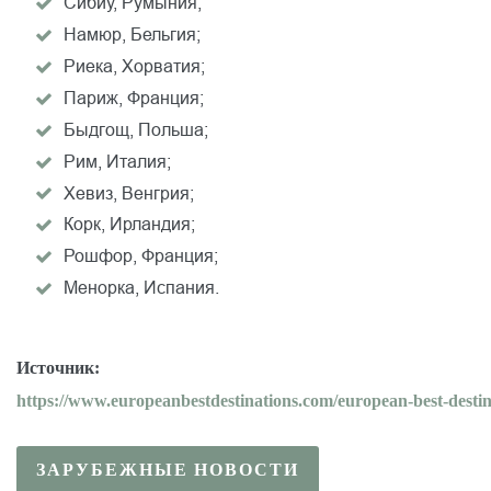
Сибиу, Румыния;
Намюр, Бельгия;
Риека, Хорватия;
Париж, Франция;
Быдгощ, Польша;
Рим, Италия;
Хевиз, Венгрия;
Корк, Ирландия;
Рошфор, Франция;
Менорка, Испания.
Источник:
https
://
www
.
europeanbestdestinations
.
com
/
european
-
best
-
desti
ЗАРУБЕЖНЫЕ НОВОСТИ