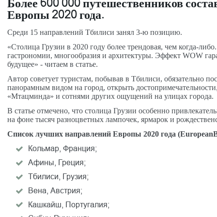
Более 600 000 путешественников сост
Европы 2020 года.
Среди 15 направлений Тбилиси занял 3-ю позицию.
«Столица Грузии в 2020 году более трендовая, чем когда-либ
гастрономии, многообразия и архитектуры. Эффект WOW гара
будущее» - читаем в статье.
Автор советует туристам, побывав в Тбилиси, обязательно п
панорамным видом на город, открыть достопримечательности,
«Мтацминда» и сотнями других ощущений на улицах города.
В статье отмечено, что столица Грузии особенно привлекатель
на фоне тысяч разноцветных лампочек, ярмарок и рождествен
Список лучших направлений Европы 2020 года (
European
B
Кольмар, Франция;
Афины, Греция;
Тбилиси, Грузия;
Вена, Австрия;
Кашкайш, Португалия;