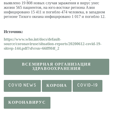
выявлено 19 808 новых случая заражения и вирус унес
жизни 565 пациентов, на юго-востоке региона Азии
инфицировано 15 411 и погибло 474 человека, в западном
регионе Тихого океана инфицировано 1 017 и погибло 12.
Источник:
https
://
www
.
who
.
int
/
docs
/
default
-
source
/
coronaviruse
/
situation
-
reports
/20200612-
covid
-19-
sitrep
-144.
pdf
?
sfvrsn
=66
ff
9
f
4
f
_2
ВСЕМИРНАЯ ОРГАНИЗАЦИЯ
ЗДРАВООХРАНЕНИЯ
COVID NEWS
КОРОНА
COVID-19
КОРОНАВИРУС