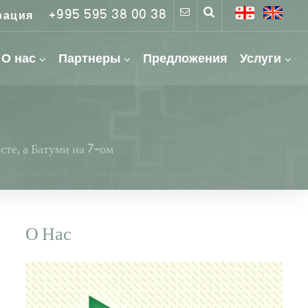
+995 595 38 00 38
рация
О нас
Партнеры
Предложения
Услуги
те, а Батуми на 7-ом
О Нас