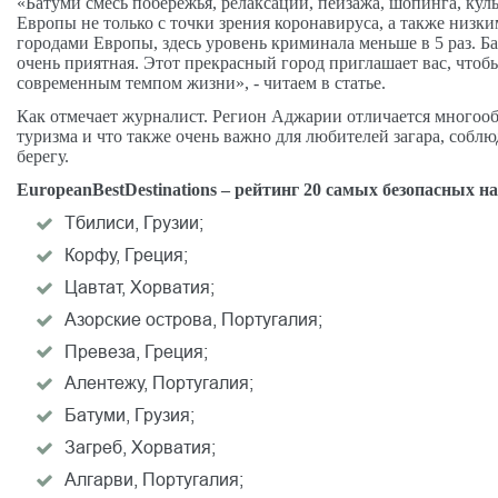
«Батуми смесь побережья, релаксации, пейзажа, шопинга, кул
Европы не только с точки зрения коронавируса, а также низк
городами Европы, здесь уровень криминала меньше в 5 раз. Ба
очень приятная. Этот прекрасный город приглашает вас, чтоб
современным темпом жизни», - читаем в статье.
Как отмечает журналист. Регион Аджарии отличается многооб
туризма и что также очень важно для любителей загара, собл
берегу.
European
Best
Destinations
– рейтинг 20 самых безопасных н
Тбилиси, Грузии;
Корфу, Греция;
Цавтат, Хорватия;
Азорские острова, Португалия;
Превеза, Греция;
Алентежу, Португалия;
Батуми, Грузия;
Загреб, Хорватия;
Алгарви, Португалия;