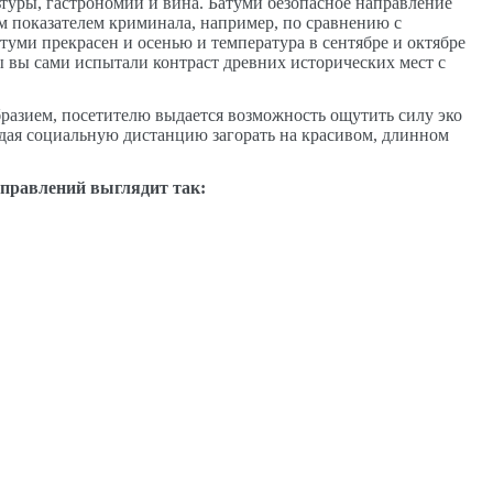
ьтуры, гастрономии и вина. Батуми безопасное направление
им показателем криминала, например, по сравнению с
туми прекрасен и осенью и температура в сентябре и октябре
ы вы сами испытали контраст древних исторических мест с
разием, посетителю выдается возможность ощутить силу эко
юдая социальную дистанцию загорать на красивом, длинном
аправлений выглядит так: