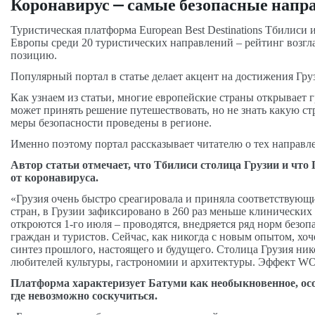
Коронавирус – самые безопасные напр
Туристическая платформа European Best Destinations Тбилис
Европы среди 20 туристических направлений – рейтинг возгла
позицию.
Популярный портал в статье делает акцент на достижения Гру
Как узнаем из статьи, многие европейские страны открывает г
может принять решение путешествовать, но не знать какую ст
меры безопасности проведены в регионе.
Именно поэтому портал рассказывает читателю о тех направле
Автор статьи отмечает, что Тбилиси столица Грузии и что 
от коронавируса.
«Грузия очень быстро среагировала и приняла соответствующ
стран, в Грузии зафиксировано в 260 раз меньше клинически
откроются 1-го июля – проводятся, внедряется ряд норм безо
граждан и туристов. Сейчас, как никогда с новым опытом, хо
синтез прошлого, настоящего и будущего. Столица Грузия ник
любителей культуры, гастрономии и архитектуры. Эффект WOW
Платформа характеризует Батуми как необыкновенное, особ
где невозможно соскучиться.