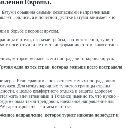
авления Европы.
и и Батуми объявила самыми безопасными направлениями
вляет Тбилиси, а в почетной десятке Батуми занимает 7-ю
зии в борьбе с коронавирусом.
раницы и отели, назначает рейсы, соответственно, турист
рану посетить или не иметь информацию о том, какого типа
ниях, которые меньше всего пострадали от коронавируса.
Грузия одна из тех стран, которая меньше всего пострадала
ие меры. Если сравним с показателем самых пострадавших
х случаев. Для международных туристов границы страны
пасности, с целью комфортного отдыха и защиты здоровья
чется жить впечатлениями и Тбилиси именно то, что нужно –
огда не была такой трендовой, идеальное направление для
 гарантирован», - читаем в статье.
енное направление, которое турист никогда не забудет и