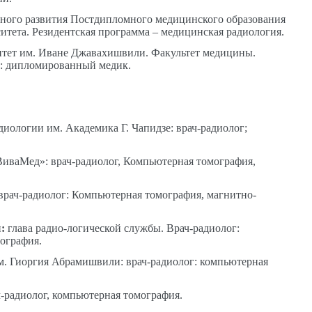
ного развития Постдипломного медицинского образования
итета. Резидентская программа – медицинская радиология.
итет им. Иване Джавахишвили. Факультет медицины.
ь: дипломированный медик.
иологии им. Академика Г. Чапидзе: врач-радиолог;
иваМед»: врач-радиолог, Компьютерная томография,
врач-радиолог: Компьютерная томография, магнитно-
и
:
глава радио-логической службы. Врач-радиолог:
ография.
м. Гиоргия Абрамишвили: врач-радиолог: компьютерная
ч-радиолог, компьютерная томография.