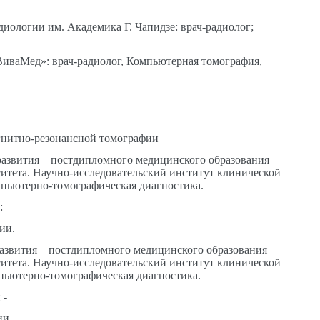
иологии им. Академика Г. Чапидзе: врач-радиолог;
иваМед»: врач-радиолог, Компьютерная томография,
гнитно-резонансной томографии
 развития постдипломного медицинского образования
итета. Научно-исследовательский институт клинической
пьютерно-томографическая диагностика.
:
ии.
развития постдипломного медицинского образования
итета. Научно-исследовательский институт клинической
пьютерно-томографическая диагностика.
 -
ии.