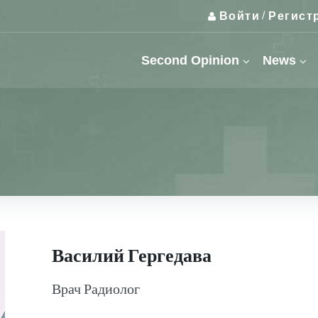
Войти
Регист
/
Second Opinion
News
Василий Гергедава
Врач Радиолог