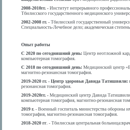
2008-2010гг. -
Институт непрерывного профессиональ
Тбилисского государственного медицинского универс
2002-2008 гг. -
Тбилисский государственный универс
Специальность-Лечебное дело; академическая степен
Опыт работы
С 2020 по сегодняшний день:
Центр неотложной кард
компьютерная томография.
С 2018 по сегодняшний день:
Медицинский центр «В
магнитно-резонансная томография.
2019-2020 гг. - Центр здоровья Давида Татишвили:
резонансная томография.
2019-2020гг. -
Медицинский центр Давида Татишвил
компьютерная томография, магнитно-резонансная том
2019 г.
- Военный госпиталь министерства обороны и
томография, магнитно-резонансная томография.
2018-2020 гг
. - Тбилисская центральная больница:вра