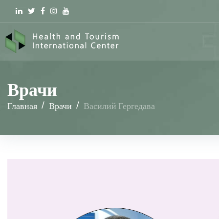
Linkedin
Twitter
Facebook
Instagram
youtube
Врачи
Главная
/
Врачи
/
Василий Гергедава