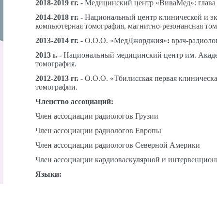
2018-2019 гг. -
Медицинский центр «ВиваМед»: глава
2014-2018 гг. -
Национальный центр клинической и экс
компьютерная томография, магнитно-резонансная том
2013-2014 гг. -
О.О.О. «МедДжорджия»
:
врач-радиоло
2013 г. -
Национальный медицинский центр им. Академ
томография.
2012-2013 гг. -
О.О.О. «Тбилисская первая клиническ
томографии.
Членство ассоциаций:
Член ассоциации радиологов Грузии
Член ассоциации радиологов Европы
Член ассоциации радиологов Северной Америки
Член ассоциации кардиоваскулярной и интервенцион
Языки:
Грузинский (родной)
Русский (хорошо)