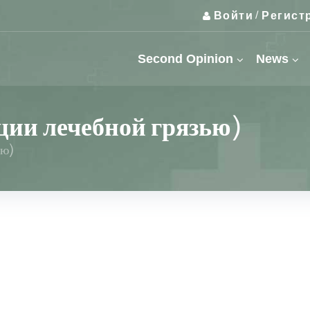
Войти
Регист
/
Second Opinion
News
ции лечебной грязью)
ью)