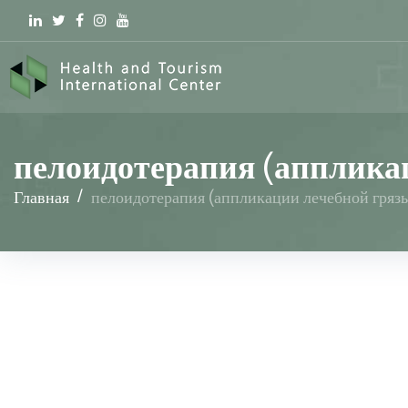
Linkedin
Twitter
Facebook
Instagram
youtube
пелоидотерапия (апплика
Главная
/
пелоидотерапия (аппликации лечебной гряз