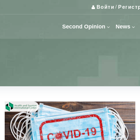
Войти
Регист
/
Second Opinion
News