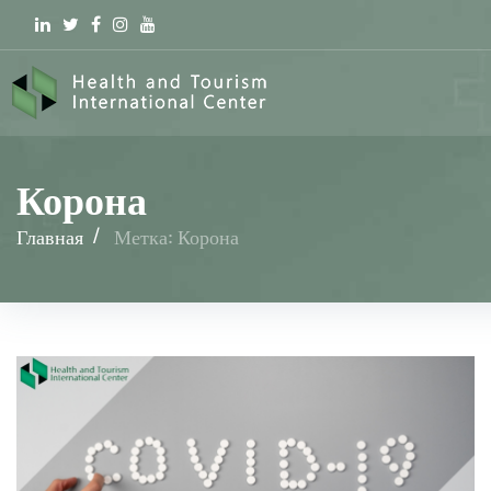
Linkedin
Twitter
Facebook
Instagram
youtube
Корона
Главная
/
Метка: Корона
Корона